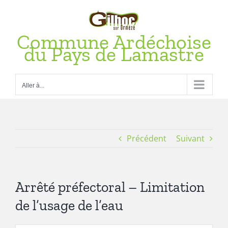
Passer
au
contenu
Commune Ardéchoise
du Pays de Lamastre
Aller à...
Précédent
Suivant
Arrêté préfectoral – Limitation
de l’usage de l’eau