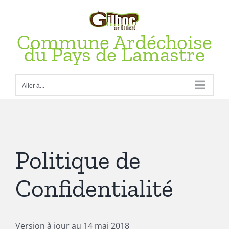
Passer
au
contenu
Commune Ardéchoise
du Pays de Lamastre
Aller à...
Politique de
Confidentialité
Version à jour au 14 mai 2018