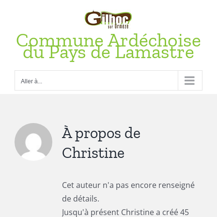
Passer
au
contenu
Commune Ardéchoise
du Pays de Lamastre
Aller à...
À propos de
Christine
Cet auteur n'a pas encore renseigné
de détails.
Jusqu'à présent Christine a créé 45