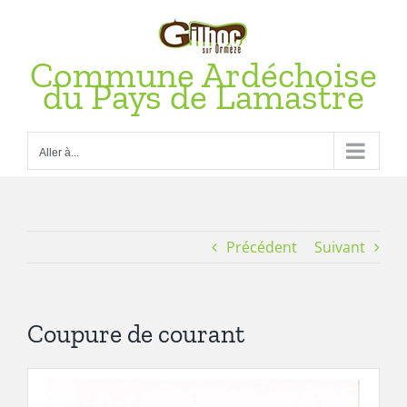
Passer
au
contenu
Commune Ardéchoise
du Pays de Lamastre
Aller à...
Précédent
Suivant
Coupure de courant