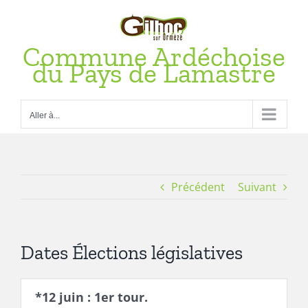
Passer
au
contenu
Commune Ardéchoise
du Pays de Lamastre
Aller à...
Précédent
Suivant
Dates Élections législatives
*12 juin : 1er tour.