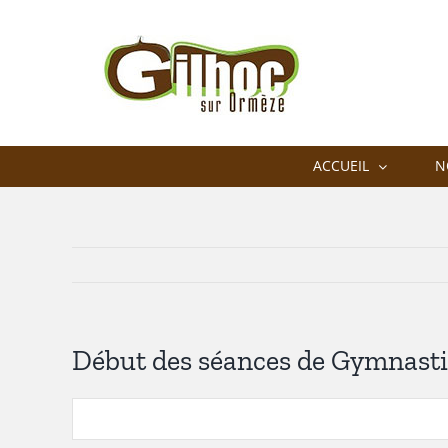
Passer
au
contenu
ACCUEIL
N
Début des séances de Gymnasti