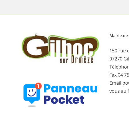
Mairie de
150 rue d
07270 Gi
Téléphon
Fax 04 75
Email
pou
vous au 