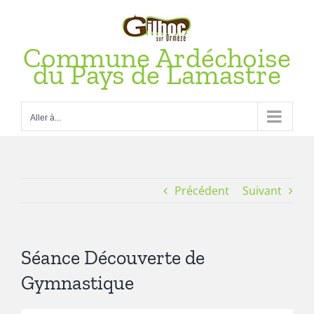
Passer
au
contenu
Commune Ardéchoise
du Pays de Lamastre
Aller à...
Précédent
Suivant
Séance Découverte de
Gymnastique